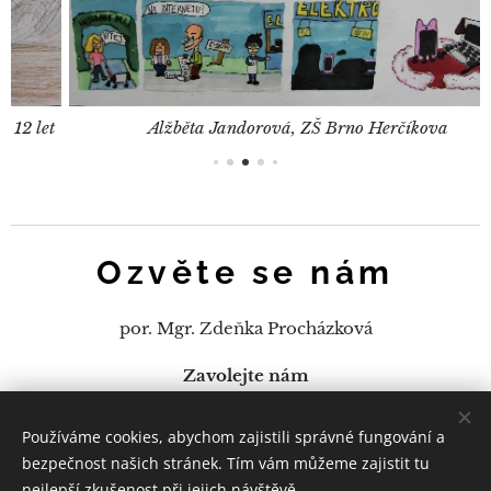
t
Alžběta Jandorová, ZŠ Brno Herčíkova
Ozvěte se nám
por. Mgr. Zdeňka Procházková
Zavolejte nám
+420 974 624 486, +420 602 161 766
Používáme cookies, abychom zajistili správné fungování a
E-mail
bezpečnost našich stránek. Tím vám můžeme zajistit tu
zdenka.prochazkova@pcr.cz
nejlepší zkušenost při jejich návštěvě.