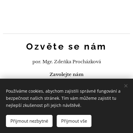
Ozvěte se nám
por. Mgr. Zdeňka Procházková
Zavolejte nám
+420 974 624 486, +420 602 161 766
Používáme cookies, abychom zajistili správné fungování a
E-mail
bezpečnost našich stránek. Tím vám můžeme zajistit tu
zdenka.prochazkova@pcr.cz
nejlepší zkušenost při jejich návštěvě.
Přijmout nezbytné
Přijmout vše
Cookies