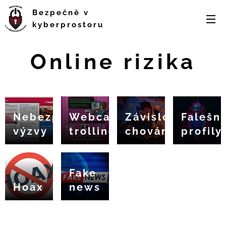
Bezpečně v
kyberprostoru
Online rizika
Nebezpečné
Webcam
Závislostní
Falešn
výzvy
trolling
chování
profily
Fake
Hoax
news