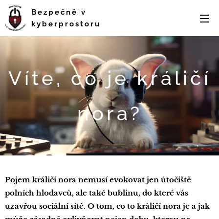
Bezpečně v
kyberprostoru
Víte, co je králičí
nora?
Pojem králičí nora nemusí evokovat jen útočiště
polních hlodavců, ale také bublinu, do které vás
uzavřou sociální sítě. O tom, co to králičí nora je a jak