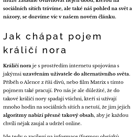
může zásadně ovlivňovat nejen dobu, kterou na
sociálních sítích trávíme, ale také náš pohled na svět a
názory, se dozvíme víc v našem novém článku.
Jak chápat pojem
králičí nora
Králičí nora
je s prostředím internetu spojována s
jakýmsi
uzavřením uživatele do alternativního světa
.
Příběh o Alence z říši divů, nebo film Matrix s tímto
pojmem také pracují. Pro nás je ale důležité, že do
takové králičí nory spadají všichni, kteří si užívají
mnoho hodin na sociálních sítích a netuší, že jim jejich
algoritmy nabízí přesně takový obsah
, aby je každou
chvíli nějak zaujal a udržel online.
Jde tedy o zacílení na informace (formou obrázků,