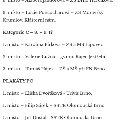
3. místo – Alžběta Jandorová – ZŠ Brno Herčíkova,
3. místo – Lucie Punčochářová – ZŠ Moravský
Krumlov, Klášterní nám.
Kategorie C – 8. – 9. tř.
1. místo – Karolína Pírková – ZŠ a MŠ Lipovec
2. místo – Valerie Lužná – gymn. Rájec Jestřebí
3. místo – Tomáš Hájek – ZŠ a MŠ při FN Brno
PLAKÁTY PC
1. místo – Eliška Dvořáková - Trivis Brno,
1. místo – Filip Šárek – SŠTE Olomoucká Brno
1. místo – Jiří Dostál - SŠTE Olomoucká Brno