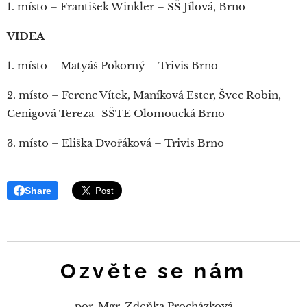
1. místo – František Winkler – SŠ Jílová, Brno
VIDEA
1. místo – Matyáš Pokorný – Trivis Brno
2. místo – Ferenc Vítek, Maníková Ester, Švec Robin,
Cenigová Tereza- SŠTE Olomoucká Brno
3. místo – Eliška Dvořáková – Trivis Brno
Share
Ozvěte se nám
por. Mgr. Zdeňka Procházková