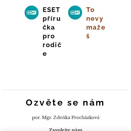
ESET
To
příru
nevy
čka
maže
pro
š
rodič
e
Ozvěte se nám
por. Mgr. Zdeňka Procházková
Zavolejte nám