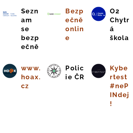
Sezn
Bezp
O2
am
ečně
Chytr
se
onlin
á
bezp
e
škola
ečně
www.
Polic
Kybe
hoax.
ie ČR
rtest
cz
#neP
INdej
!